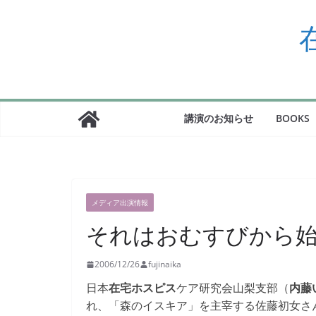
コ
ン
テ
ン
ツ
へ
ス
講演のお知らせ
BOOKS
キ
ッ
プ
メディア出演情報
それはおむすびから
2006/12/26
fujinaika
日本
在宅ホスピス
ケア研究会山梨支部（
内藤
れ、「森のイスキア」を主宰する佐藤初女さ