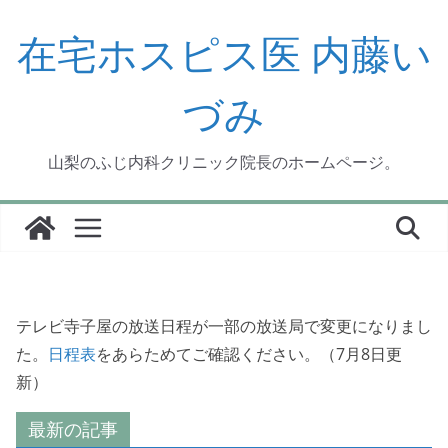
コ
ン
在宅ホスピス医 内藤い
テ
ン
づみ
ツ
へ
ス
山梨のふじ内科クリニック院長のホームページ。
キ
ッ
プ
テレビ寺子屋の放送日程が一部の放送局で変更になりまし
た。
日程表
をあらためてご確認ください。（7月8日更
新）
最新の記事