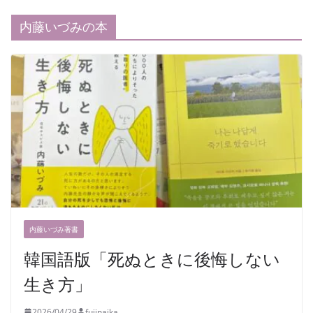
内藤いづみの本
内藤いづみ著書
韓国語版「死ぬときに後悔しない
生き方」
2026/04/29
fujinaika