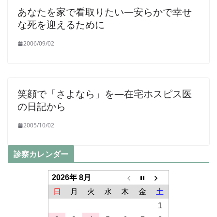
あなたを家で看取りたい―安らかで幸せ
な死を迎えるために
2006/09/02
笑顔で「さよなら」を―在宅ホスピス医
の日記から
2005/10/02
診察カレンダー
2026年 8月
日
月
火
水
木
金
土
1