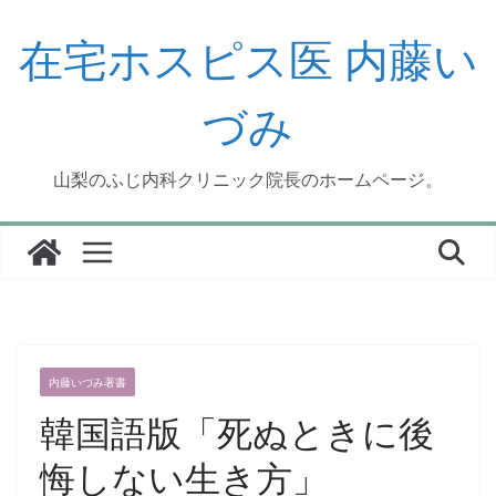
コ
ン
在宅ホスピス医 内藤い
テ
ン
づみ
ツ
へ
ス
山梨のふじ内科クリニック院長のホームページ。
キ
ッ
プ
内藤いづみ著書
韓国語版「死ぬときに後
悔しない生き方」