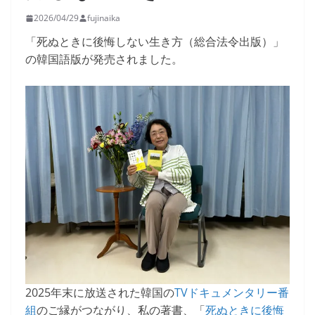
2026/04/29
fujinaika
「死ぬときに後悔しない生き方（総合法令出版）」
の韓国語版が発売されました。
2025年末に放送された韓国の
TVドキュメンタリー番
組
のご縁がつながり、私の著書、「
死ぬときに後悔