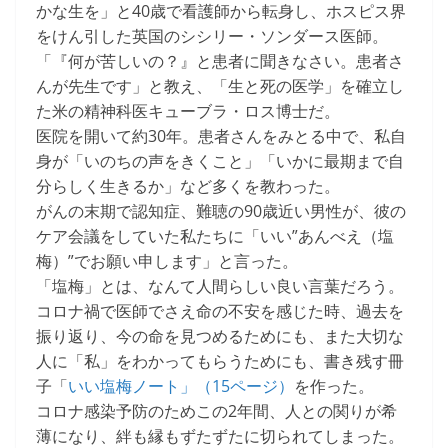
かな生を」と40歳で看護師から転身し、ホスピス界
をけん引した英国のシシリー・ソンダース医師。
「『何が苦しいの？』と患者に聞きなさい。患者さ
んが先生です」と教え、「生と死の医学」を確立し
た米の精神科医キューブラ・ロス博士だ。
医院を開いて約30年。患者さんをみとる中で、私自
身が「いのちの声をきくこと」「いかに最期まで自
分らしく生きるか」など多くを教わった。
がんの末期で認知症、難聴の90歳近い男性が、彼の
ケア会議をしていた私たちに「いい”あんべえ（塩
梅）”でお願い申します」と言った。
「塩梅」とは、なんて人間らしい良い言葉だろう。
コロナ禍で医師でさえ命の不安を感じた時、過去を
振り返り、今の命を見つめるためにも、また大切な
人に「私」をわかってもらうためにも、書き残す冊
子「
いい塩梅ノート」（15ページ）
を作った。
コロナ感染予防のためこの2年間、人との関りが希
薄になり、絆も縁もずたずたに切られてしまった。