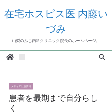
コ
ン
在宅ホスピス医 内藤い
テ
ン
づみ
ツ
へ
ス
山梨のふじ内科クリニック院長のホームページ。
キ
ッ
プ
メディア出演情報
患者を最期まで自分らし
く