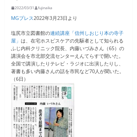
2022/03/31
fujinaika
MGプレス
2022年3月23日より
塩尻市立図書館の
連続講座「信州しおじり本の寺子
屋」
は、在宅ホスピスケアの先駆者として知られる
ふじ内科クリニック院長、内藤いづみさん（65）の
講演会を市北部交流センターえんてらすで開いた。
全国で講演したりテレビ・ラジオに出演したりし、
著書も多い内藤さんの話を市民など70人が聞いた。
（6日）