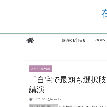
コ
ン
テ
ン
ツ
へ
ス
講演のお知らせ
BOOKS
キ
ッ
プ
メディア出演情報
「自宅で最期も選択肢
講演
2012/07/13
fujinaika