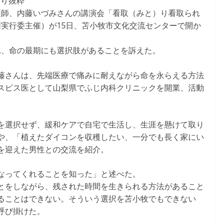
より抜粋
医師、内藤いづみさんの講演会「看取（みと）り看取られ
実行委主催）が15日、苫小牧市文化交流センターで開か
れ、命の最期にも選択肢があることを訴えた。
藤さんは、先端医療で痛みに耐えながら命を永らえる方法
スピス医として山梨県でふじ内科クリニックを開業、活動
を選択せず、緩和ケアで自宅で生活し、生涯を懸けて取り
や、「植えたダイコンを収穫したい、一分でも長く家にい
を迎えた男性との交流を紹介。
なってくれることを知った」と述べた。
とをしながら、残された時間を生きられる方法があること
ることはできない。そういう選択を苫小牧でもできない
呼び掛けた。