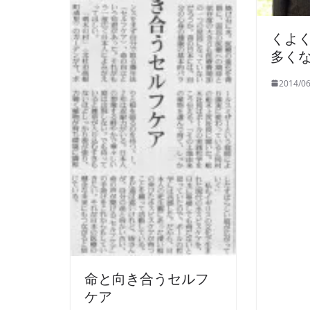
くよ
多く
2014/06
命と向き合うセルフ
ケア