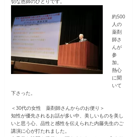
切な恩師のひとりです。
約500
人の
薬剤
師さ
んが
参
加。
熱心
に聞
いて
下さった。
＜30代の女性 薬剤師さんからのお便り＞
知性が優先されるお話が多い中、美しいものを美し
いと思う心、品性と感性を伝えられた内藤先生のご
講演に心が打たれました。