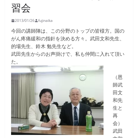
習会
2013/01/26
fujinaika
今回の講師陣は、この分野のトップの皆様方。国の
がん疼痛緩和の指針を決める方々。武田文和先生、
的場先生、鈴木 勉先生など。
武田先生からのお声掛けで、私も仲間に入れて頂い
た。
（恩
師武
田文
和先
生と
再
会）
武田