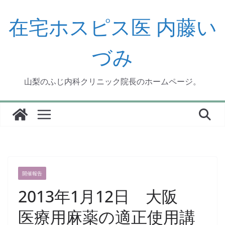
コ
ン
在宅ホスピス医 内藤い
テ
ン
づみ
ツ
へ
ス
山梨のふじ内科クリニック院長のホームページ。
キ
ッ
プ
開催報告
2013年1月12日 大阪
医療用麻薬の適正使用講