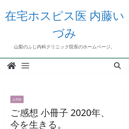
コ
ン
在宅ホスピス医 内藤い
テ
ン
づみ
ツ
へ
ス
山梨のふじ内科クリニック院長のホームページ。
キ
ッ
プ
お手紙
ご感想 小冊子 2020年、
今を生きる。