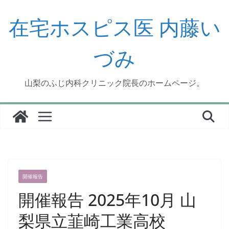
コ
ン
在宅ホスピス医 内藤い
テ
ン
づみ
ツ
へ
ス
山梨のふじ内科クリニック院長のホームページ。
キ
ッ
プ
開催報告
開催報告 2025年10月 山
梨県立韮崎工業高校