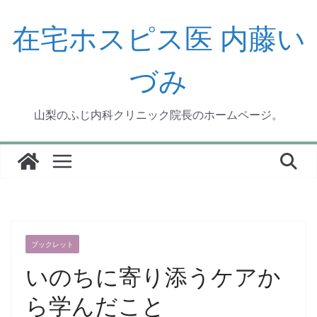
コ
ン
在宅ホスピス医 内藤い
テ
ン
づみ
ツ
へ
ス
山梨のふじ内科クリニック院長のホームページ。
キ
ッ
プ
ブックレット
いのちに寄り添うケアか
ら学んだこと