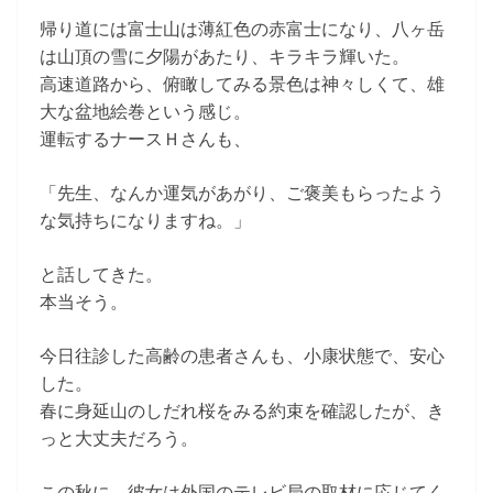
帰り道には富士山は薄紅色の赤富士になり、八ヶ岳
は山頂の雪に夕陽があたり、キラキラ輝いた。
高速道路から、俯瞰してみる景色は神々しくて、雄
大な盆地絵巻という感じ。
運転するナースＨさんも、
「先生、なんか運気があがり、ご褒美もらったよう
な気持ちになりますね。」
と話してきた。
本当そう。
今日往診した高齢の患者さんも、小康状態で、安心
した。
春に身延山のしだれ桜をみる約束を確認したが、き
っと大丈夫だろう。
この秋に、彼女は外国のテレビ局の取材に応じてく