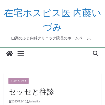
コ
ン
在宅ホスピス医 内藤い
テ
ン
づみ
ツ
へ
ス
山梨のふじ内科クリニック院長のホームページ。
キ
ッ
プ
今日のつぶやき
セッセと往診
2025/12/16
fujinaika