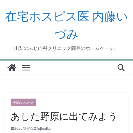
コ
ン
在宅ホスピス医 内藤い
テ
ン
づみ
ツ
へ
ス
山梨のふじ内科クリニック院長のホームページ。
キ
ッ
プ
今日のつぶやき
あした野原に出てみよう
2025/04/15
fujinaika